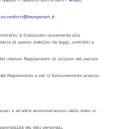
de Napoli – telefono 0817872037-
email:
rio.conforti@beingsmart.it
 Contratto, è finalizzato unicamente alla
teria di quanto stabilito da leggi, contratti e
 dal relativo Regolamento di utilizzo del veicolo
e del Regolamento e per il funzionamento proprio
anziari e ad altre amministrazioni dello stato in
isponibilità dei dati personali.