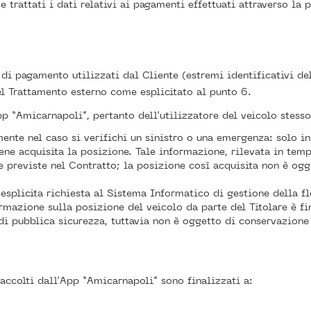
 e trattati i dati relativi ai pagamenti effettuati attraverso la
di pagamento utilizzati dal Cliente (estremi identificativi del
el Trattamento esterno come esplicitato al punto 6.
p “Amicarnapoli”, pertanto dell’utilizzatore del veicolo stesso
ente nel caso si verifichi un sinistro o una emergenza: solo i
ene acquisita la posizione. Tale informazione, rilevata in temp
e previste nel Contratto; la posizione così acquisita non è og
 esplicita richiesta al Sistema Informatico di gestione della f
ormazione sulla posizione del veicolo da parte del Titolare è fi
 di pubblica sicurezza, tuttavia non è oggetto di conservazio
accolti dall’App “Amicarnapoli” sono finalizzati a: