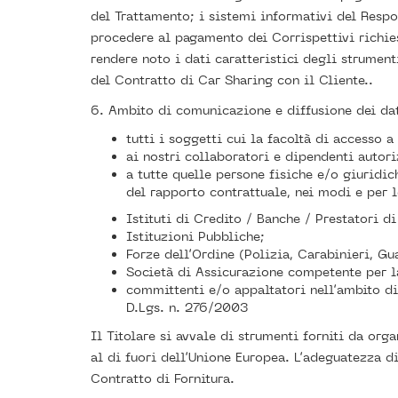
del Trattamento; i sistemi informativi del Resp
procedere al pagamento dei Corrispettivi richies
rendere noto i dati caratteristici degli strumen
del Contratto di Car Sharing con il Cliente..
6. Ambito di comunicazione e diffusione dei dat
tutti i soggetti cui la facoltà di accesso 
ai nostri collaboratori e dipendenti autoriz
a tutte quelle persone fisiche e/o giuridi
del rapporto contrattuale, nei modi e per le
Istituti di Credito / Banche / Prestatori d
Istituzioni Pubbliche;
Forze dell’Ordine (Polizia, Carabinieri, Gu
Società di Assicurazione competente per l
committenti e/o appaltatori nell’ambito di 
D.Lgs. n. 276/2003
Il Titolare si avvale di strumenti forniti da or
al di fuori dell’Unione Europea. L’adeguatezza d
Contratto di Fornitura.