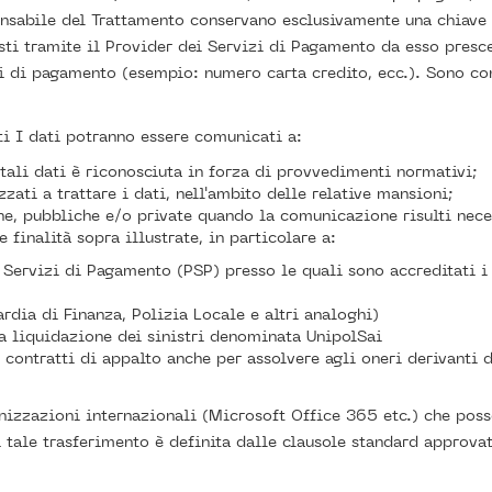
onsabile del Trattamento conservano esclusivamente una chiave 
ti tramite il Provider dei Servizi di Pagamento da esso presce
ti di pagamento (esempio: numero carta credito, ecc.). Sono co
i I dati potranno essere comunicati a:
a tali dati è riconosciuta in forza di provvedimenti normativi;
zati a trattare i dati, nell'ambito delle relative mansioni;
che, pubbliche e/o private quando la comunicazione risulti nece
 finalità sopra illustrate, in particolare a:
i Servizi di Pagamento (PSP) presso le quali sono accreditati i
ardia di Finanza, Polizia Locale e altri analoghi)
a liquidazione dei sinistri denominata UnipolSai
contratti di appalto anche per assolvere agli oneri derivanti d
ganizzazioni internazionali (Microsoft Office 365 etc.) che pos
i tale trasferimento è definita dalle clausole standard approv