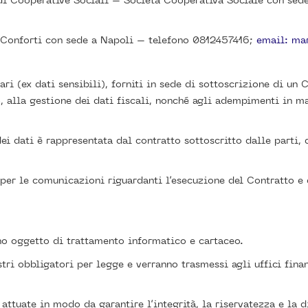
 di Cooperative Sociali – Società Cooperativa Sociale con se
 Conforti con sede a Napoli – telefono 0812457416;
email: ma
ari (ex dati sensibili), forniti in sede di sottoscrizione di un
, alla gestione dei dati fiscali, nonché agli adempimenti in ma
ei dati è rappresentata dal contratto sottoscritto dalle parti,
e per le comunicazioni riguardanti l’esecuzione del Contratto 
ono oggetto di trattamento informatico e cartaceo.
gistri obbligatori per legge e verranno trasmessi agli uffici fin
attuate in modo da garantire l’integrità, la riservatezza e la d