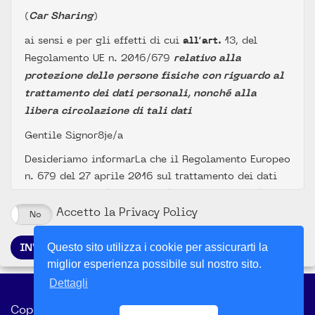
(
Car Sharing
)
ai sensi e per gli effetti di cui
all’art.
13, del
Regolamento UE n. 2016/679
relativo alla
protezione delle persone fisiche con riguardo al
trattamento
dei dati personali, nonché alla
libera circolazione di tali dati
Gentile Signor8je/a
Desideriamo informarLa che il Regolamento Europeo
n. 679 del 27 aprile 2016 sul trattamento dei dati
personali prevede la tutela delle persone fisiche con
riguardo al trattamento dei dati personali.
Accetto la Privacy Policy
No
Ai sensi dell'articolo 13 del REG. UE 2016/679, Le
Questo sito utilizza i cookie per assicurarti la
INVIA
forniamo, pertanto, le seguenti informazioni:
miglior esperienza possibile sul nostro sito.
Estremi identificativi del Titolare (e di
Dettagli
eventuali altri soggetti)
Privacy
Condizioni di utilizzo
Copyright ©
Il Titolare del Trattamento è GESCO Consorzio di
Help Desk 0816028779